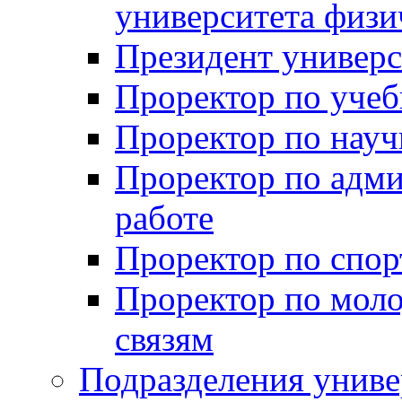
университета физи
Президент универс
Проректор по учеб
Проректор по науч
Проректор по адми
работе
Проректор по спор
Проректор по мол
связям
Подразделения униве