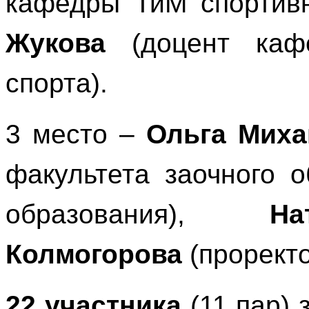
кафедры ТиМ спортив
Жукова
(доцент каф
спорта).
3 место –
Ольга Миха
факультета заочного 
образования),
Н
Колмогорова
(проректо
22 участника
(11 пар) 