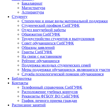
Бакалавриат
Магистратура
Аспирантура
Студенту
Стипендии и иные виды материальной поддержки
Студенческий профком СибГУФК
Отдел внеучебной работы
Общежития СибГУФК
Трудоустройство студентов и выпускников
Совет обучающихся СибГУФК
Образцы заявлений
Гранты СибГУФК
На связи с наставником
Рейтинг обучающихся
Поддержка молодых студенческих семей
Меры поддержки обучающихся, являющихся участ
Служба психологической помощи обучающимся
Библиотека
Контакты
Телефонный справочник СибГУФК
Расположение учебных корпусов
Реквизиты ФГБОУ ВО СиБГУФК
График личного приема граждан
Расписание занятий