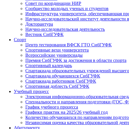
Совет по координации НИР
Сообщество молодых ученых и студентов
Инфраструктура университета, обеспечивающая пр
Научно-исследовательский институт деятельности
Докторантура
Научно-исследовательская деятельность
Вестник СибГУФК
Спорт
Центр тестирования ВФСК ГТО СибГУФК
Спортивные вехи университета
Всероссийские универсиады
Премия СибГУФК за достижения в области спорта
Спортивный календарь
Спартакиада образовательных учреждений высшего
Спартакиада обучающихся СибГУФК
Спартакиада работников СибГУФК
Спортивная доблесть СибГУФК
Учебный процесс
Электронная информационно-образовательная ср
Специальности и направления подготовки (ГОС, 
График учебного процесса
Графики практик на 2025/26 учебный год
Количество обучающихся по направлениям подгот
Независимая оценка качества образовательной дея
Абитуриенту