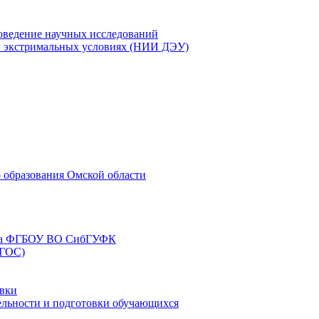
оведение научных исследований
 в экстримальных условиях (НИИ ДЭУ)
 образования Омской области
еда ФГБОУ ВО СибГУФК
ФГОС)
овки
тельности и подготовки обучающихся