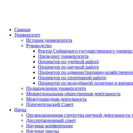
Федеральное
«Сибирский госу
Главная
Университет
История университета
Руководство
Ректор Сибирского государственного универс
Президент университета
Проректор по учебной работе
Проректор по научной работе
Проректор по административно-хозяйственно
Проректор по спортивной работе
Проректор по молодёжной политике и внешн
Подразделения университета
Межрегиональная общественная деятельность
Международная деятельность
Попечительский Совет
Наука
Организационная структура научной деятельности 
Диссертационный совет
Научные конференции
Научные школы