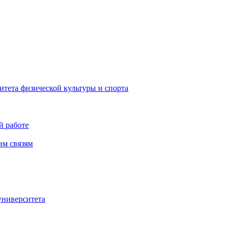
 государственное бюджетное образовательное учреждение высшего
дарственный университет физической ку
итета физической культуры и спорта
й работе
им связям
университета