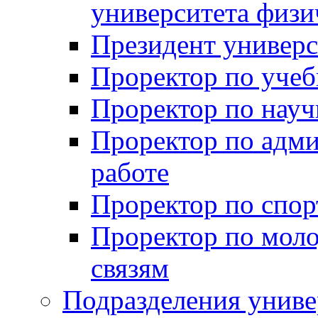
университета физи
Президент универс
Проректор по учеб
Проректор по науч
Проректор по адми
работе
Проректор по спор
Проректор по мол
связям
Подразделения униве