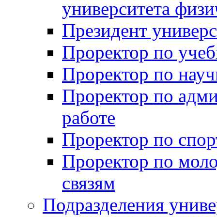
университета физи
Президент универс
Проректор по учеб
Проректор по науч
Проректор по адми
работе
Проректор по спор
Проректор по мол
связям
Подразделения униве