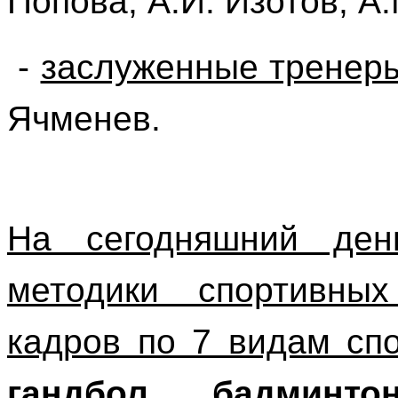
Попова, А.И. Изотов, А.
-
заслуженные тренер
Ячменев.
На сегодняшний де
методики спортивных
кадров по 7 видам сп
гандбол, бадминто