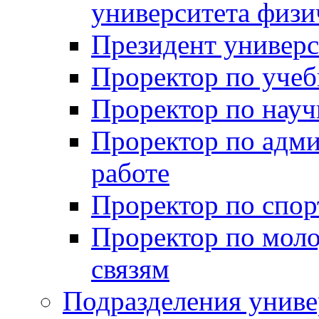
университета физи
Президент универс
Проректор по учеб
Проректор по науч
Проректор по адми
работе
Проректор по спор
Проректор по мол
связям
Подразделения униве