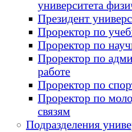
университета физи
Президент универс
Проректор по учеб
Проректор по науч
Проректор по адми
работе
Проректор по спор
Проректор по мол
связям
Подразделения униве