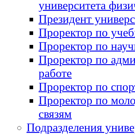
университета физи
Президент универс
Проректор по учеб
Проректор по науч
Проректор по адми
работе
Проректор по спор
Проректор по мол
связям
Подразделения униве