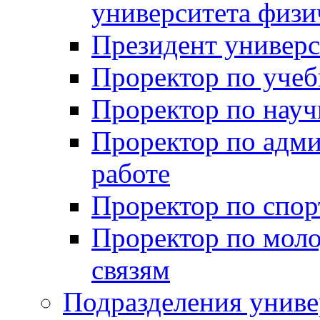
университета физи
Президент универс
Проректор по учеб
Проректор по науч
Проректор по адми
работе
Проректор по спор
Проректор по мол
связям
Подразделения униве